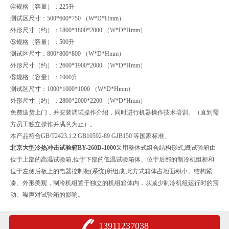
④规格（容量）：225升
测试区尺寸：500*600*750 （W*D*Hmm）
外形尺寸（约）：1800*1800*2000 （W*D*Hmm）
⑤规格（容量）：500升
测试区尺寸：800*800*800 （W*D*Hmm）
外形尺寸（约）：2600*1900*2000 （W*D*Hmm）
⑥规格（容量）：1000升
测试区尺寸：1000*1000*1000 （W*D*Hmm）
外形尺寸（约）：2800*2000*2200 （W*D*Hmm）
免费送货上门，并安装调试操作介绍，同时进行机器操作技术培训。（直到需
方员工独立操作并满意为止）。
本产品符合GB/T2423.1.2 GB10592-89 GJB150 等国家标准。
北京大型冷热冲击试验箱BY-260D-1000
采用整体式组合结构形式,既试验箱由
位于上部的高温试验箱,位于下部的低温试验箱体、位于后部的制冷机组柜和
位于左侧后板上的电器控制柜(系统)所组成.此方式箱体占地面积小、结构紧
凑、外形美观，制冷机组置于独立的机组箱体内，以减少制冷机组运行时的震
动、噪声对试验箱的影响。
13911237038