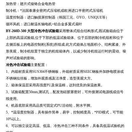
加热管：翅片式镍铬合金电热管
制冷机：*法国泰康全密闭式压缩机或欧洲进口半密闭式压缩机
温度控制器：进口触摸屏控制器（韩国三元、OYO、UNIQUE等）
循环风机：进口耐温长轴电机+铝合金多翼式扇叶
BY-260D-500 大型冷热冲击试验箱
采用整体式组合结构形式,既试验箱由位于
上部的高温试验箱,位于下部的低温试验箱体、位于后部的制冷机组柜和位于
左侧后板上的电器控制柜(系统)所组成.此方式箱体占地面积小、结构紧凑、外
形美观，制冷机组置于独立的机组箱体内，以减少制冷机组运行时的震动、噪
声对试验箱的影响。
冷热冲击试验箱
主要配置：
1、内箱材质采用SUS304不锈钢板，外箱材质采用SEEC钢板外加静电喷涂或
不锈钢拉丝板，增加外观质感及洁净度，造型美观大方。
2、箱体保温层采用高强度PU及保温棉，达到优良的保温效果。
3、试验箱配置50mm,测试孔，配发泡硅胶塞密封，可外接测试电源线或信号
线使用。
4、机器底部采用高品质可固定式PU活动轮，附水平脚。
5、*温湿度控制器，具有操作简单，易学，控制精度高，*PID模式，可节能
10%以上。
6、可以独立设定高温、低温、冷热冲击三种不同条件，具备高低温试验机的