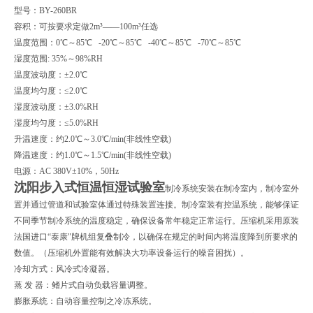
型号：BY-260BR
容积：可按要求定做2m³——100m³任选
温度范围：0℃～85℃ -20℃～85℃ -40℃～85℃ -70℃～85℃
湿度范围: 35%～98%RH
温度波动度：±2.0℃
温度均匀度：≤2.0℃
湿度波动度：±3.0%RH
湿度均匀度：≤5.0%RH
升温速度：约2.0℃～3.0℃/min(非线性空载)
降温速度：约1.0℃～1.5℃/min(非线性空载)
电源：AC 380V±10%，50Hz
沈阳步入式恒温恒湿试验室
制冷系统安装在制冷室内，制冷室外
置并通过管道和试验室体通过特殊装置连接。制冷室装有控温系统，能够保证
不同季节制冷系统的温度稳定，确保设备常年稳定正常运行。压缩机采用原装
法国进口“泰康"牌机组复叠制冷，以确保在规定的时间内将温度降到所要求的
数值。（压缩机外置能有效解决大功率设备运行的噪音困扰）。
冷却方式：风冷式冷凝器。
蒸 发 器：鳍片式自动负载容量调整。
膨胀系统：自动容量控制之冷冻系统。