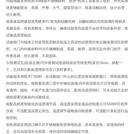
内箱地板采用优质304镜面不锈钢材料，使用*的加工设备加工成型，外壳采用
优质钢板喷涂，美观，平整，大气，圆弧型设计，线条流畅自然，设计合理，
经久耐用。
箱体保温绝缘层使用硬质PU发泡和硅酸铝棉，硅酸铝棉比同类玻璃纤维棉具
有耐温高，传热系数低，等特点，确保试验室内温度不会传导到设备外部，使
试验温度更稳定。
试验箱门与箱体之间采用双层耐高低温之高张性硅胶密封条以确保测试区的密
闭。大门内外板材料均为不锈钢制成，美观，耐用，采用无反作用门把手，操
作更容易，经久耐用，不易损坏。
引线测试孔(机器左侧)可外接测试电源线或信号线使用(直径50mm，标配一
个，孔径和孔数如需增加可在订货时要求)。
试验箱采用双开门结构，在试验箱门中心的位置安装有观察窗口，用来观测室
内试样的变化。观察窗采用三层中空钢化玻璃,内外双层胶合片式导电膜，具
有透明、隔热、不易产生蒸汽结霜等优点，配有优质照明灯，可在光线不足时
辅助观看试验箱内试验情况。
装配高精度智能化的温度调节器，温湿度采用全液晶控制显示TEMI880可程序
仪表。可选配温湿度记录仪。温度调节器根据功能需要，可选配计算机进行远
程控制。
加热系统采用进口鳍片式不锈钢散热管形电热器，具有蒸发快、加湿快的特
点，全自动加湿补水装置，使控温控湿精确稳定可靠。