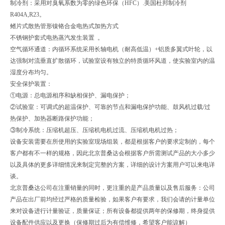
制冷剂：采用对臭氧系数为零的绿色环保（HFC）.美国杜邦制冷剂
R404A,R23。
鳍片式散热管形镍铬合金电热式加热方式
不锈钢护套式电热蒸汽发生装置 。
空气循环通道：内循环系统采用长轴电机（耐高低温）+铝质多翼式叶轮，以
达强制对流垂直扩散循环，试验室设有独立的特质循环风道，使实验室内的温
湿度分布均匀。
安全保护装置：
①电源：总电源相序和缺相保护、漏电保护；
②试验室：可调式的超温保护、可靠的节点和漏电保护功能、鼓风机过载/过
热保护、加热器断路保护功能；
③制冷系统：压缩机超压、压缩机电机过流、压缩机电机过热；
设备安装需要在所使用的实验室现场组装，都是根据客户的要求定制的，每个
客户都有不一样的规格，因此北京普桑达会根据客户所需测试产品的大小多少
以及具体的更多详细情况来制定完整的方案，详细的设计方案用户可以来电详
谈。
北京普桑达公司在注重销量的同时，更注重的是产品质量以及售后服务：公司
产品在出厂前均经过严格的质量检验，如果客户有要求，我们会请的计量单位
来对设备进行计量验证，质量保证；所有设备都提供两年的保修期，终身提供
设备配件供应以及更换（保修期过后为有偿维修，希望客户能谅解）