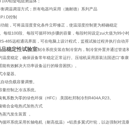
T100铂金电阻测温体；
平衡调温调湿方式；所有电器均采用（施耐德）系列产品
.I.D控制
的功能，可将温湿度变化条件立即修正，使温湿度控制更为精确稳定
式、每组100段、每段可循环99步骤的容量，每段时间设定zui大值为99小时
2或RS-485远程通讯界面，可在电脑上设计程式，监视试验过程并执行自动
药品稳定性试验室
制冷系统安装在制冷室内，制冷室外置并通过管道
的温度稳定，确保设备常年稳定正常运行。压缩机采用原装法国进口“泰康
置能有效解决大功率设备运行的噪音困扰）。
式冷凝器。
式自动负载容量调整。
容量控制之冷冻系统。
氧系数为零的绿色环保（HFC）.美国杜邦制冷剂R404A,R23。
镍铬合金电热式加热方式
热蒸汽发生装置 。
内循环系统采用长轴电机（耐高低温）+铝质多翼式叶轮，以达强制对流