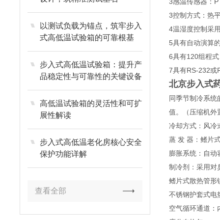
3感温传感器：P
3控制方式：热
以测试负载为锚点，筑牢步入
4温湿度控制采用P
式高低温试验箱的可靠根基
5具有自动演算
6具有120组程
步入式高低温试验箱：提升产
7具有RS-23
品稳定性与可靠性的关键设备
北京步入式
同季节制冷系统
高低温试验箱的灵活性和可扩
值。（压缩机外
展性解读
冷却方式：风冷
蒸 发 器：鳍片
步入式高低温老化房核心安全
膨胀系统：自动
保护功能详解
制冷剂：采用对臭
鳍片式散热管形
查看全部
不锈钢护套式电
空气循环通道：