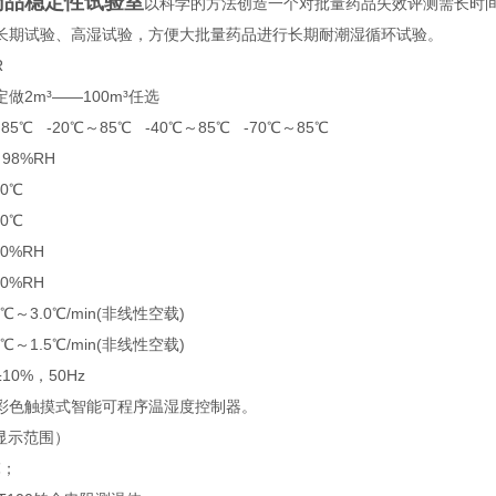
药品稳定性试验室
以科学的方法创造一个对批量药品失效评测需长时
长期试验、高湿试验，方便大批量药品进行长期耐潮湿循环试验。
R
做2m³——100m³任选
5℃ -20℃～85℃ -40℃～85℃ -70℃～85℃
98%RH
0℃
0℃
0%RH
0%RH
～3.0℃/min(非线性空载)
～1.5℃/min(非线性空载)
±10%，50Hz
彩色触摸式智能可程序温湿度控制器。
（显示范围）
℃；