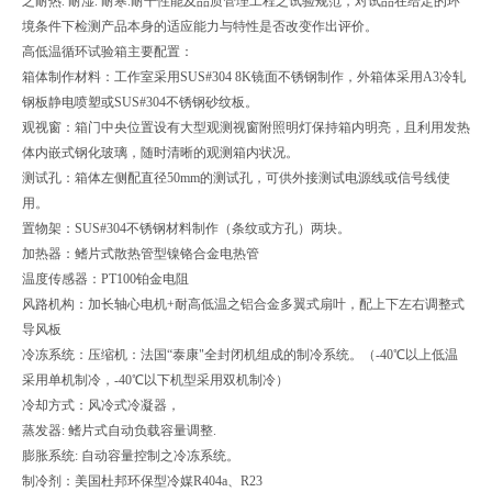
之耐热. 耐湿. 耐寒.耐干性能及品质管理工程之试验规范，对试品在给定的环
境条件下检测产品本身的适应能力与特性是否改变作出评价。
高低温循环试验箱主要配置：
箱体制作材料：工作室采用SUS#304 8K镜面不锈钢制作，外箱体采用A3冷轧
钢板静电喷塑或SUS#304不锈钢砂纹板。
观视窗：箱门中央位置设有大型观测视窗附照明灯保持箱内明亮，且利用发热
体内嵌式钢化玻璃，随时清晰的观测箱内状况。
测试孔：箱体左侧配直径50mm的测试孔，可供外接测试电源线或信号线使
用。
置物架：SUS#304不锈钢材料制作（条纹或方孔）两块。
加热器：鳍片式散热管型镍铬合金电热管
温度传感器：PT100铂金电阻
风路机构：加长轴心电机+耐高低温之铝合金多翼式扇叶，配上下左右调整式
导风板
冷冻系统：压缩机：法国“泰康"全封闭机组成的制冷系统。（-40℃以上低温
采用单机制冷，-40℃以下机型采用双机制冷）
冷却方式：风冷式冷凝器，
蒸发器: 鳍片式自动负载容量调整.
膨胀系统: 自动容量控制之冷冻系统。
制冷剂：美国杜邦环保型冷媒R404a、R23