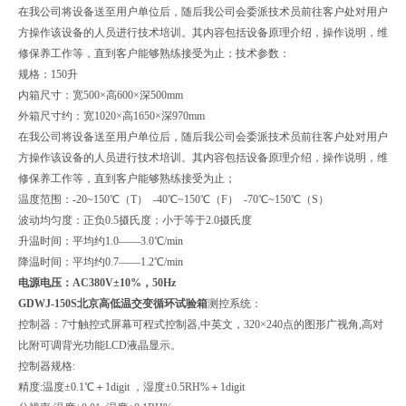
在我公司将设备送至用户单位后，随后我公司会委派技术员前往客户处对用户
方操作该设备的人员进行技术培训。其内容包括设备原理介绍，操作说明，维
修保养工作等，直到客户能够熟练接受为止；
技术参数：
规格：150升
内箱尺寸：宽500×高600×深500mm
外箱尺寸约：宽1020×高1650×深970mm
在我公司将设备送至用户单位后，随后我公司会委派技术员前往客户处对用户
方操作该设备的人员进行技术培训。其内容包括设备原理介绍，操作说明，维
修保养工作等，直到客户能够熟练接受为止；
温度范围：-20~150℃（T） -40℃~150℃（F） -70℃~150℃（S）
波动均匀度：正负0.5摄氏度；小于等于2.0摄氏度
升温时间：平均约1.0——3.0℃/min
降温时间：平均约0.7——1.2℃/min
电源电压：AC380V±10%，50Hz
GDWJ-150S北京高低温交变循环试验箱
测控系统：
控制器：7寸触控式屏幕可程式控制器,中英文，320×240点的图形广视角,高对
比附可调背光功能LCD液晶显示。
控制器规格:
精度:温度±0.1℃＋1digit ，湿度±0.5RH%＋1digit