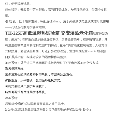
灯，便于观察试品。
箱体移动：安装四个万向脚轮，高强度PU材质，方便移动箱体，带四个支撑
架。
引 线 孔：位于箱体左侧，标配直径50mm。用于外接测试电源线或信号线使用
——孔径及孔数可按要求增加。
TH-225F高低温湿热试验箱 交变湿热老化箱
温度控制系
统：采用7寸彩屏液晶显示触摸屏控制仪，屏幕操作简单，程序编辑容易，具
有温度控制精度高和控制范围广的特点，配备*的智能化控制装置，人机对话
式触摸屏，彩色液晶画面，可进行多程序设定，通过标准配置 rs-232 通讯接
口扩展其功能，实现对设备的远程操作与监控。
加热系统：采用进口不锈钢鳍片式散热管U-TYPE电热器加热空气方式
送风循环系统:
采多翼离心式风轮及密封型马达，不易失油及束心。
扩散垂直，水平交换，弧型循环送风方式。
可调式侧出风口及护网回收口。
特殊可调式百页送风循环系统。
冷冻系统:
压缩机:全密闭式法国泰康高效率之铁甲武士。
制冷剂:采用对臭氧层破坏系数为零的新型緑色环保制冷剂 R404a