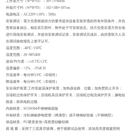
工作室尺寸（W*H*D）：50×75×60cm
外箱尺寸约（W*H*D）：102×180×107cm
电源电压：AC220V±10%；50Hz
安装调试：需方负责根据供方的要求提供设备安装所需的所有外部条件，并负
责将设备就位，相应其它部件、附件处于可安装状态。供方负责在需方所在地
进行现场安装调试，并提供安装调试记录，安装调试完成后，由供需双方人员
在调试验收报告上签字认可。
温度范围：-40℃~150℃
湿度范围：20~98%RH
波动/均匀度：≤±0.5℃/±2℃
温度偏差：+2%、-3%R·H
升温速率：每分钟3.0℃（非线性）
降温速率：每分钟1.0℃（非线性）
安全保护装置:工作室超温保护装置；加热器短路、过载；加热焚防止开关；
压缩机过热保护开关；压缩机高压保护开关；压缩机过电流保护开关；漏电短
路器；鼓风电机过载.
内箱材质：SUS#304不锈钢镜面版
外箱材质：冷轧钢板静电喷塑（烤漆型）或不锈钢砂纹板（不锈钢型）
保温材质：PU硬质发泡+高密度硅酸铝棉
观 视 窗：采用了三层真空玻璃，便于观察试品使用，添加高亮度视窗照明