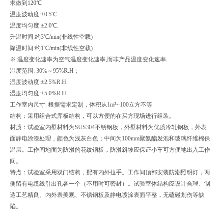
求做到120℃
温度波动度:±0.5℃.
温度均匀度:±2.0℃.
升温时间:约3℃/min(非线性空载)
降温时间:约1℃/min(非线性空载)
※ 温度变化速率为空气温度变化速率,而非产品温度变化速率.
湿度范围: 30%～95%R.H；
湿度波动度:±2.5%R.H.
湿度均匀度:±5.0%R.H.
工作室内尺寸: 根据需求定制，体积从1m³~100立方不等
结构：采用组合式库板结构，可以方便的在买方现场进行组装。
材质：试验室内壁材料为SUS304不锈钢板，外壁材料为优质冷轧钢板，外表
面静电涂漆处理，颜色为浅灰白色；中间为100mm聚氨酯发泡和玻璃纤维棉保
温层。工作间地面为防滑的花纹钢板，防滑斜坡应保证小车可方便地出入工作
间。
特点：试验室采用双门结构，配有内外拉手。工作间顶部安装防潮照明灯，两
侧留有电缆线引出孔各一个（不用时可密封）。试验室体结构应设计合理、制
造工艺精良、内外表美观、不锈钢板及静电喷涂表面平整，无磕碰划伤等缺
陷。