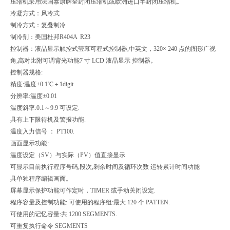
压缩机采用法国泰康牌全封闭压缩机或欧洲进口半封闭压缩机。
冷凝方式：风冷式
制冷方式：复叠制冷
制冷剂：美国杜邦R404A R23
控制器：液晶显示触控式莹幕可程式控制器,中英文，320× 240 点的图形广视
角,高对比附可调背光功能7 寸 LCD 液晶显示 控制器。
控制器规格:
精度:温度±0.1℃＋1digit
分辨率:温度±0.01
温度斜率:0.1～9.9 可设定.
具有上下限待机及警报功能.
温度入力信号 ： PT100.
画面显示功能:
温度设定（SV）与实际（PV）值直接显示
可显示目前执行程序号码,段次,剩余时间及循环次数 运转累计时间功能
具单独程序编辑画面。
屏幕显示保护功能可作定时，TIMER 或手动关闭设定.
程序容量及控制功能: 可使用的程序组:最大 120 个 PATTEN.
可使用的记忆容量:共 1200 SEGMENTS.
可重复执行命令 SEGMENTS