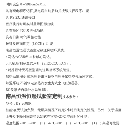
时间设定 0～99Hour59Min.
具有断电程序记忆,复电后自动启动并接续执行程序功能.
具 RS-232 通讯接口
程序执行时可实时显示图形曲线.
具有预约启动及关机功能.
具有日期,时间调整功能.
按键及画面锁定（LOCK）功能
南昌恒温恒湿试验室定制送风循环系统:
a.马达:AC380V 加长轴心马达。
b.风扇:铝制多翼式扇叶（SIROCCO FAN）。
c.特殊设计天花板型强制送风循环系统管道。
加热系统:鳍片式散热管形不锈钢电热器加热空气循环方式。
加湿系统:不锈钢电热蒸汽发生方式之U形加湿器。
RO反渗透自动补水系统1套。
南昌恒温恒湿试验室定制
技术参数：
型号：BY-260BR
性能:在无试验负荷、无层架情况下稳定2小时后测定的性能。另外，关于温度
上升及下降时间是指风冷式在室温+25℃,空载时的性能：
温度范围:-70℃～80℃（S） -40℃~80℃（F） -20℃~80℃（T）；高温可按要