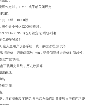
辑画面。
可作定时，TIMER或手动关闭设定.
制功能:
100组，10000段
每个命令可达32000次循环。
9999Hour59Min(也可设定无时间限制)
口配免费测试软件
可嵌入至用户设备系统，统一数据管理,测试等.
史数据存储，记录间隔约1min，记录间隔越大存储时间越长。
试验数据导出功能。
U盘下载历史曲线，历史数据等
图形曲线.
功能
关机功能.
能。
能，具有断电程序记忆,复电后自动启动并接续执行程序功能.