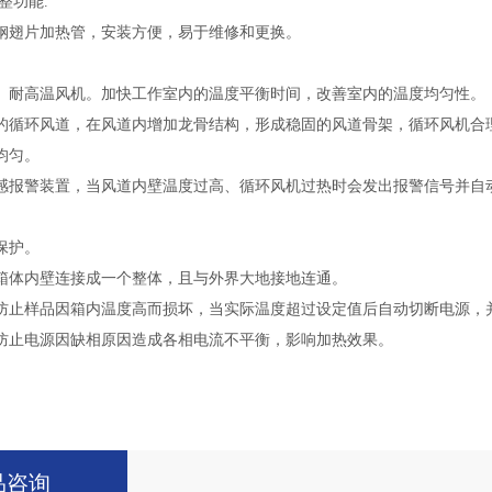
整功能.
钢翅片加热管，安装方便，易于维修和更换。
、耐高温风机。加快工作室内的温度平衡时间，改善室内的温度均匀性。
的循环风道，在风道内增加龙骨结构，形成稳固的风道骨架，循环风机合
均匀。
感报警装置，当风道内壁温度过高、循环风机过热时会发出报警信号并自
保护。
箱体内壁连接成一个整体，且与外界大地接地连通。
防止样品因箱内温度高而损坏，当实际温度超过设定值后自动切断电源，
防止电源因缺相原因造成各相电流不平衡，影响加热效果。
品咨询