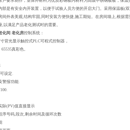
客户要求制作，室体外材料为优质彩钢板内材料为高级不锈钢板板，保温
内部是有安全内开装置，以便于试验人员方便的开启大门。采用保温板(双面
房间外表美观,结构牢固,同时安装方便快捷,施工期短。在房间墙上,根据
座,以满足产品老化测试时的需要。
老化间 老化房
控制系统：
7寸背光显示触控式PLC可程式控制器，
0，65535真彩色。
1
9可设定.
及警报功能.
00.
实际(PV)值直接显示
程序号码,段次,剩余时间及循环次数
能