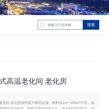
式高温老化间 老化房
化间 老化房按照客户要求定做，体积从1m³~200m³不等，温
度范围内保持恒温，房间温度均匀度±1℃，每分钟可升温5℃。设