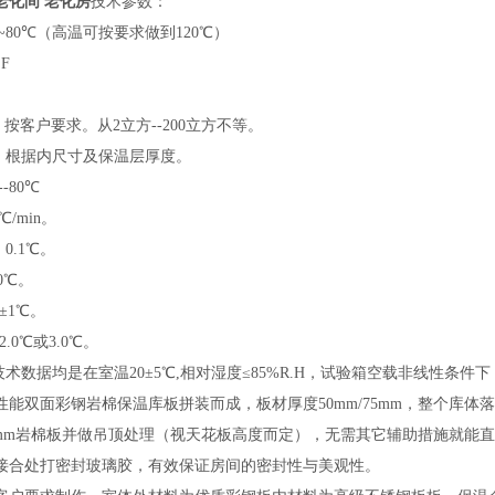
老化间 老化房
技术参数：
~80℃（高温可按要求做到120℃）
F
：按客户要求。从2立方--200立方不等。
寸：根据内尺寸及保温层厚度。
-80℃
/min。
0.1℃。
0℃。
±1℃。
.0℃或3.0℃。
技术数据均是在室温20±5℃,相对湿度≤85%R.H，试验箱空载非线性条件下
性能双面彩钢岩棉保温库板拼装而成，板材厚度50mm/75mm，整个库
/75mm岩棉板并做吊顶处理（视天花板高度而定），无需其它辅助措施就能
接合处打密封玻璃胶，有效保证房间的密封性与美观性。