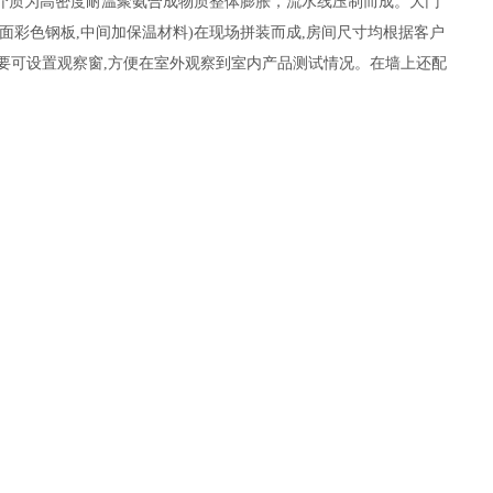
介质为高密度耐温聚氨合成物质整体膨胀，流水线压制而成。大门
彩色钢板,中间加保温材料)在现场拼装而成,房间尺寸均根据客户
需要可设置观察窗,方便在室外观察到室内产品测试情况。在墙上还配