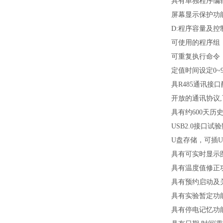
具有单独程序编
屏幕显示保护功能
D:程序容量及控
可使用的程序组：共
可重复执行命令，
定值时间设定0~99
具R485通讯接
开放的通讯协议,
具有约600天历
USB2.0接口
U盘存储，可插
具有可实时显示
具有温度值修正
具有预约启动及
具有实验暂定功
具有停电记忆功