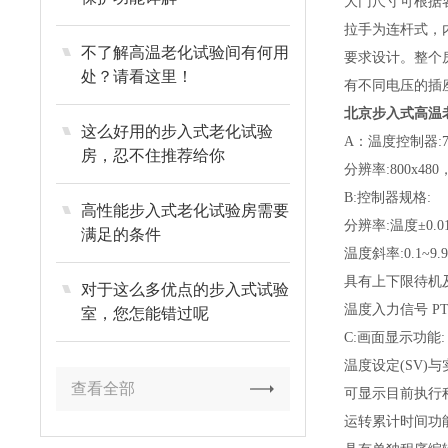
大门尺寸可根据
拉手为连杆式，
不了解高温老化试验间有何用
要求设计。整个
处？请看这里！
有不同电压的插
北京步入式高温
这么好用的步入式老化试验
A：温度控制器:
房，忍不住推荐给你
分辨率:800x48
B:控制器规格:
高性能步入式老化试验房需要
分辨率:温度±0.0
满足的条件
温度斜率:0.1~9.
具有上下限待机
对于这么多优点的步入式试验
温度入力信号 PT1
室，您怎能错过呢
C:画面显示功能:
温度设定(SV)与
查看全部
可显示目前执行
运转累计时间功