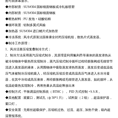
图可由屏幕显示。
◆外部材质 : SUS#304 国标镜面钢板或冷轧板喷塑
◆内部材质 : SUS#304 国标镜面钢板
◆断热材料 : PU 发泡 + 硅酸铝棉
◆循环装置 : 铝制多翼式风输
◆加热器 :SUS#304 进口鳍片式加热管
◆冷冻系统 : 风冷式原装法国泰康全封闭压缩机组，散热片式蒸发器。
◆制冷工作原理：
1、风冷活塞压缩复叠制冷方式；
2、制冷方法采用蒸汽压缩式制冷，其原理是利用氟利昂等液体的蒸发潜热从
被冷却物体中吸热而实现制冷，蒸汽压缩式制冷循环过程经膨胀阀或毛细管节
流进入蒸发器的液体，从周围物体中吸取蒸发潜热而蒸发，蒸发后变成低温低
压气体被制冷压缩机吸入，经压缩机压缩后变成高温高压气体进入水冷冷凝
器，在其中冷却成高压液体，再经膨胀阀或毛细管进入蒸发器。如此循环，从
低温处吸热实现制冷，再将热量从高温处释放出来
◆控制方式 : 平衡调温控制系统（ BTHC ）， PID 方式控制 +S.S.R 。
◆其他配置 : 观窗口，测试孔（ф 50*1 只），试料架（ 2 组），超温保护器，
窗口灯 。
◆安全装置 : 无熔丝超载保护 , 压缩机过热、过流、超压 , 加热干烧，箱内超
温警报系统。