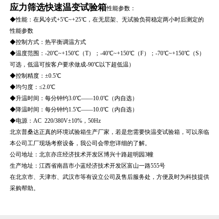
应力筛选快速温变试验箱
性能参数：
◆性能：在风冷式+5℃~+25℃，在无层架、无试验负荷稳定两小时后测定的
性能参数
◆控制方式：热平衡调温方式
◆温度范围：-20℃~+150℃（T）；-40℃~+150℃（F）；-70℃~+150℃（S）
可选，低温可按客户要求做成-90℃以下超低温）
◆控制精度：±0.5℃
◆均匀度：≤2.0℃
◆升温时间：每分钟约3.0℃——10.0℃（内自选）
◆降温时间：每分钟约1.5℃——10.0℃（内自选）
◆电源：AC 220/380V±10%，50Hz
北京普桑达正真的环境试验箱生产厂家，若是您需要快温变试验箱，可以亲临
本公司工厂现场考察设备，我公司会带您详细的了解。
公司地址：北京亦庄经济技术开发区博兴十路超明园3幢
生产地址：江西省南昌市小蓝经济技术开发区富山一路555号
在北京市、天津市、武汉市等有设立公司及售后服务处，方便及时为科技提供
采购帮助。