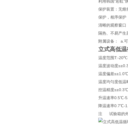
利用韩国"彩虹“
保护装置：无熔
保护，相序保护
清晰的观察窗口
隔热、不易产生
附属设备： a.
立式高低温
温度范围T:-20℃-1
温度波动度≤±0.
温度偏差≤±1.0
温度均匀度低温时≤
控温精度≤±0.3
升温速率0.5℃-
降温速率0.7℃-
注 试验箱的外