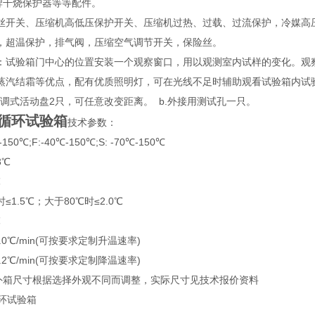
牌干烧保护器等等配件。
丝开关、压缩机高低压保护开关、压缩机过热、过载、过流保护，冷媒高
，超温保护，排气阀，压缩空气调节开关，保险丝。
：试验箱门中心的位置安装一个观察窗口，用以观测室内试样的变化。观
蒸汽结霜等优点，配有优质照明灯，可在光线不足时辅助观看试验箱内试
可调式活动盘2只，可任意改变距离。 b.外接用测试孔一只。
循环试验箱
技术参数：
50℃;F:-40℃-150℃;S: -70℃-150℃
3℃
℃
1.5℃；大于80℃时≤2.0℃
℃
5.0℃/min(可按要求定制升温速率)
1.2℃/min(可按要求定制降温速率)
箱尺寸根据选择外观不同而调整，实际尺寸见技术报价资料