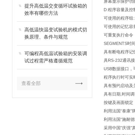
屏幕显示保护功能
提升高低温交变循环试验箱的
D:程序容量及控
效率有哪些方法
可使用的程序组:10
可使用的记忆容量:共
高低温快温变试验机的模式切
可重复执行命令
换原理、条件与规范
SEGMENTS时间设
具有断电程序记
可编程高低温试验箱的安装调
具RS-232通讯
试过程需严格遵循规范
USB数据接口
程序执行时可实
查看全部
具有预约启动及
具有日期,时间调
按键及画面锁定（
利用法国“泰康"
利用法国“施耐德
采用中国"庆强"