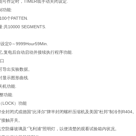
可作定时，TIMER或手动关闭设定.
制功能:
0个PATTEN.
10000 SEGMENTS.
定0～9999Hour59Min.
忆,复电后自动启动并接续执行程序功能.
接口
，可导出实验数据。
时显示图形曲线.
关机功能.
整功能.
LOCK）功能
牌全封闭式或德国“比泽尔"牌半封闭螺杆压缩机及美国"杜邦“制冷剂R404
"接触开关。
真空防爆玻璃及“飞利浦"照明灯，以便清楚的观看试验箱内状况。