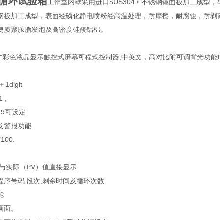
循环试验箱
工作室内壁采用进口SUS304﹟不锈钢镜面板加工成型
钢板加工成型，表面经磷化静电喷粉经高温处理，耐摩擦，耐腐蚀，耐剥
硬质聚胺脂发泡及高密度硅酸铝棉。
7寸彩色液晶显示触控式屏幕可程式控制器,中英文，高对比附可调背光功能
1digit
 ,
.9可设定.
及警报功能.
00.
与实际（PV）值直接显示
程序号码,段次,剩余时间及循环次数
能
画面。