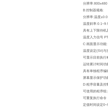
分辨率:800x48
B:控制器规格:
分辨率:温度±0.0
温度斜率:0.1~9
具有上下限待机
温度入力信号 PT1
C:画面显示功能:
温度设定(SV)与
可显示目前执行
运转累计时间功
具有单独程序编
屏幕显示保护功能
D:程序容量及控
可使用的程序组:共
可重复执行命令，
定值时间设定0~99