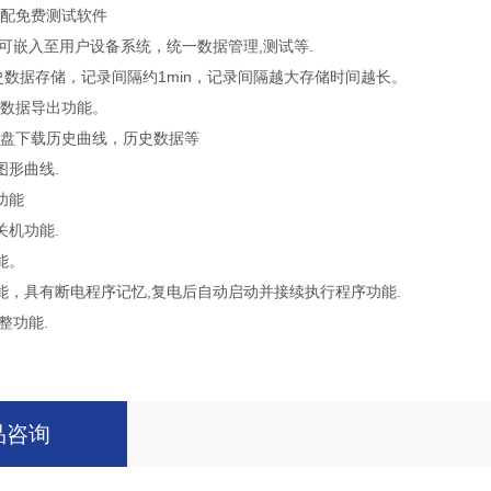
口配免费测试软件
可嵌入至用户设备系统，统一数据管理,测试等.
史数据存储，记录间隔约1min，记录间隔越大存储时间越长。
试验数据导出功能。
U盘下载历史曲线，历史数据等
图形曲线.
功能
关机功能.
能。
能，具有断电程序记忆,复电后自动启动并接续执行程序功能.
整功能.
品咨询