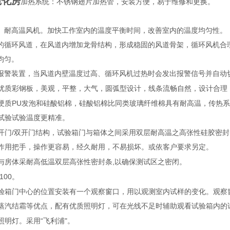
老化房
加热系统：不锈钢翅片加热管，安装方便，易于维修和更换。
、耐高温风机。加快工作室内的温度平衡时间，改善室内的温度均匀性。
的循环风道，在风道内增加龙骨结构，形成稳固的风道骨架，循环风机合
均匀。
报警装置，当风道内壁温度过高、循环风机过热时会发出报警信号并自动
优质彩钢板，美观，平整，大气，圆弧型设计，线条流畅自然，设计合理
硬质PU发泡和硅酸铝棉，硅酸铝棉比同类玻璃纤维棉具有耐高温，传热系
试验试验温度更精准。
开门/双开门结构，试验箱门与箱体之间采用双层耐高温之高张性硅胶密
作用把手，操作更容易，经久耐用，不易损坏。或依客户要求另定。
与房体采耐高低温双层高张性密封条,以确保测试区之密闭。
100。
验箱门中心的位置安装有一个观察窗口，用以观测室内试样的变化。观察
蒸汽结霜等优点，配有优质照明灯，可在光线不足时辅助观看试验箱内的
照明灯。采用“飞利浦"。