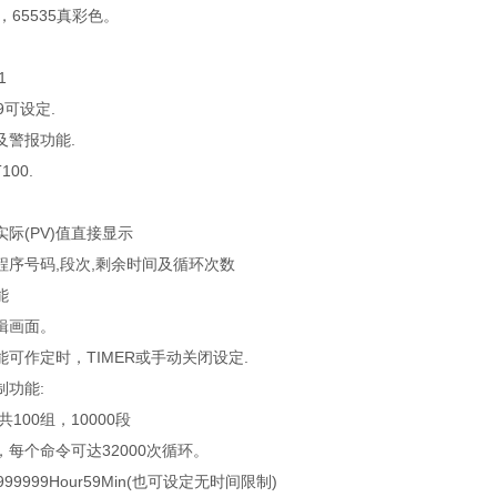
0，65535真彩色。
1
.9可设定.
及警报功能.
00.
实际(PV)值直接显示
程序号码,段次,剩余时间及循环次数
能
辑画面。
可作定时，TIMER或手动关闭设定.
制功能:
100组，10000段
每个命令可达32000次循环。
9999Hour59Min(也可设定无时间限制)