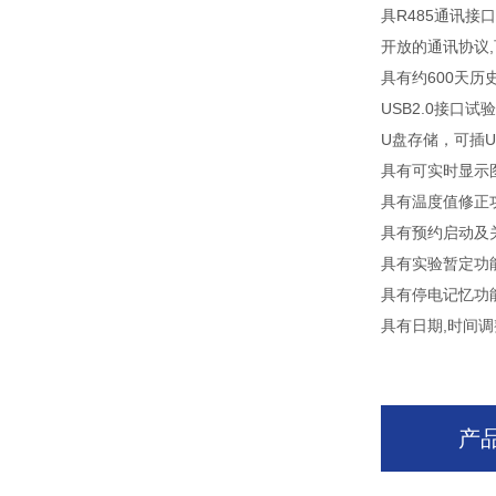
具R485通讯接
开放的通讯协议,
具有约600天历
USB2.0接口
U盘存储，可插
具有可实时显示
具有温度值修正
具有预约启动及
具有实验暂定功
具有停电记忆功
具有日期,时间调
产