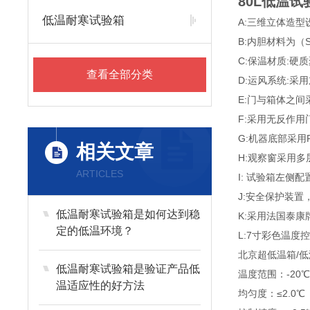
80L低温试
低温耐寒试验箱
A:三维立体造型
B:内胆材料为（
C:保温材质:硬
查看全部分类
D:运风系统:
E:门与箱体之
F:采用无反作
G:机器底部采用
相关文章
H:观察窗采用
ARTICLES
I: 试验箱左侧
J:安全保护装
低温耐寒试验箱是如何达到稳
K:采用法国泰
定的低温环境？
L:7寸彩色温度
北京超低温箱/
低温耐寒试验箱是验证产品低
温度范围：-20℃~
温适应性的好方法
均匀度：≤2.0℃