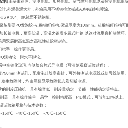
验箱
主要由箱体、制冷系统、加热系统、空气循环系统以及控制系统组
设计,外观美观大方，外箱采用不锈钢拉丝板或A3钢板静电喷涂.
SUS＃304）8K镜面不锈钢板。
质聚胺脂硬PU发泡胶+硅酸铝纤维棉.保温厚度为100mm。硅酸铝纤维棉可耐
采用加长轴电机，耐高低温，高湿之铝质多翼式叶轮,以达对流垂直扩散循环
间采用双层耐高低温之高张性硅胶密封条。
用门把手，操作更容易。
PU活动轮，附水平脚轮。
多层中空钢化玻璃,内侧胶合片式导电膜（可清楚观察试验过程）。
配置?50mm,测试孔，配发泡硅胶塞密封，可外接测试电源线或信号线使用
置，发生故障时，均由屏幕显示故障状态及切断电源。
康牌的制冷压缩机，具有噪音低，制冷量稳定，节能，性能稳定等特点。
控制器，具有操作简单，易学，控制精度高，PID模式，可节能10%以上。
低温试验箱规格与技术参数：
150℃ -40℃~150℃ -70℃~150℃