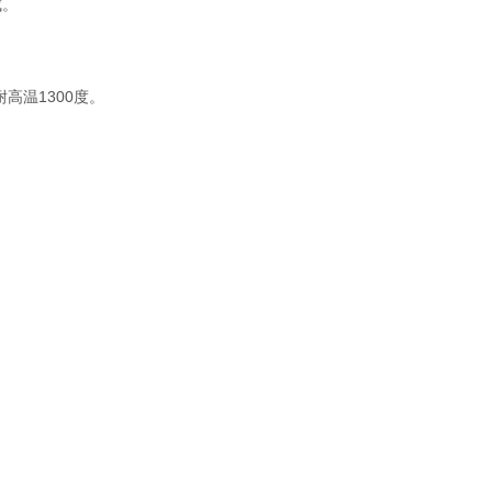
成。
高温1300度。
。
。