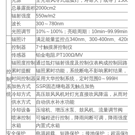
光源
全光谱风冷式氙弧灯，寿命大于或等于1500小
总暴露面积
2000cm2
辐射强度
550w/m2
波长
300～780nm
光照调节
10%～100%；亮暗周期：10min~99.99min
辐照计
满足能量监控点340nm、300-400nm、420nm
控制器
7寸触摸屏控制仪
传感器
铂金电阻.PT100Ω/MV
辐照度控制
通过氙灯辐射强度及控制仪表构成控制回路闭
累时提醒
辐照累时功能，系统断电不影响累时结果，当
控
时间控制器
采用大华控制系统，定时范围0～999H
制
加热方式
SSR固态继电器无触点加热
系
统
冷却方式
高压鼓风风机对灯光直接吹风降温，从而对灯
供水方式
自动供水补水功能
冷却设备
压缩机、增压水泵、鼓风机、流量调节阀
喷淋控制
可编程进行控制，降雨间断可调，降雨强度可
水箱
内置式水箱
安全保护
电源超载、短路保护 ；接地保护 ；超温保护