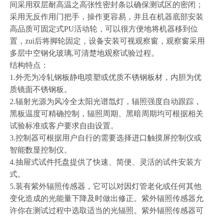
间采用双层耐高温之高张性密封条以确保测试区的密闭；
采用无反作用门把手，操作更容易，并且在机器底部安装
高品质可固定式PU活动轮，可以很方便地将机器移到位
置，zui后将脚轮固定，设备安装可视观察窗，观察窗采用
多层中空钢化玻璃,可清楚地观察试验过程。
结构特点：
1.外壳为冷轧钢板静电喷塑或优质不锈钢板材，内胆为优
质镜面不锈钢板。
2.辐射光源为风冷全太阳光谱氙灯，辐照强度自动跟踪，
黑板温度可精确控制，辐照周期、黑暗周期均可根据相关
试验标准或客户要求自由设置。
3.控制器可根据用户自行的需要选择进口触摸屏控制仪或
智能数显控制仪。
4.抽屉式试件托盘提供了快速、简便、灵活的试件安装方
式。
5.装有紫外辐照传感器，它可以对因灯管老化或任何其他
变化造成的光能量下降及时做出修正。紫外辐照传感器允
许你在测试过程中选取适当的光辐照。紫外辐照传感器可