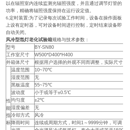
以在辐照室内连续监测光辐照强度，并且通过调节灯管的
功率，精确将辐照强度保持在运行设定值。
6.定时装置:为了记录每次试验工作时间，设备在操作面板
上设有定时器，可对设备时间进行控制，定时结束设备即
自动关闭。
风冷型氙灯老化试验箱
规格与技术参数：
型号
BY-SN80
工作室尺寸
W500*D400*H400
外箱体尺寸
根据用户选择的外观不同而调整，实际尺寸见
温度范围
10~70℃
湿度范围
无
黑板温度
55~75℃
波动度
小于或等于±0.5℃
均匀度
±2℃
性
湿度偏差
无
能
冷却方式
风冷
指
标
降雨时间
连续或周期方式，时间1～9999分钟，可调