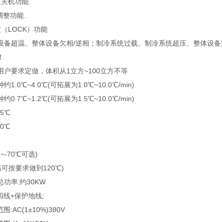
关机功能.
整功能.
（LOCK）功能
设备超温、整体设备欠相/逆相；制冷系统过载、制冷系统超压、整体设
R
户要求定做，体积从1立方~100立方不等
.0℃~4.0℃(可拓展为1.0℃~10.0℃/min)
.7℃~1.2℃(可拓展为1.5℃~10.0℃/min)
5℃
0℃
℃~-70℃可选)
高温可按要求做到120℃)
功率:约30KW
相四线+保护地线;
:AC(1±10%)380V