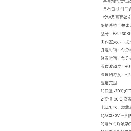
具有预约启动及
具有日期,时间调
按键及画面锁定
保护系统：整体
型号：BY-260B
工作室大小：按用
升温时间：每分钟约1
降温时间：每分钟约0
温度波动度：±0.
温度均匀度：≤2.
温度范围：
1)低温:-70℃(0
2)高温:80℃(
电源要求：满载总
1)AC380V 三
2)电压允许波动范围