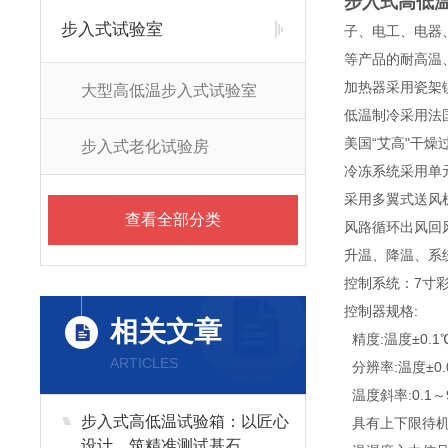
步入式高低
步入式试验室
子、电工、电器
等产品的耐高温
加热器采用瓷架
大型高低温步入式试验室
低温制冷采用法
美国“艾高"干燥
步入式老化试验房
冷冻系统采用单
采用多翼式送风
查看全部分类
风路循环出风回
升温、降温、系
控制系统：7寸
控制器规格:
相关文章
精度:温度±0.1℃＋
ARTICLES
分辨率:温度±0.0
温度斜率:0.1～
步入式高低温试验箱：以匠心
具有上下限待机
设计，筑精准测试基石