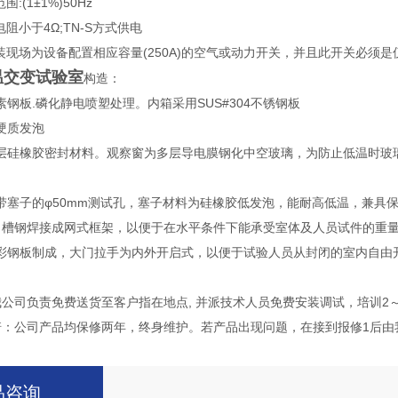
:(1±1%)50Hz
阻小于4Ω;TN-S方式供电
装现场为设备配置相应容量(250A)的空气或动力开关，并且此开关必须
温交变试验室
构造：
钢板.磷化静电喷塑处理。内箱采用SUS#304不锈钢板
硬质发泡
层硅橡胶密封材料。观察窗为多层导电膜钢化中空玻璃，为防止低温时玻
带塞子的φ50mm测试孔，塞子材料为硅橡胶低发泡，能耐高低温，兼具
＃槽钢焊接成网式框架，以便于在水平条件下能承受室体及人员试件的重量，
彩钢板制成，大门拉手为内外开启式，以便于试验人员从封闭的室内自由
我公司负责免费送货至客户指在地点, 并派技术人员免费安装调试，培训2
诺：公司产品均保修两年，终身维护。若产品出现问题，在接到报修1后由
品咨询