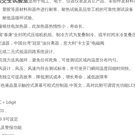
温交变试验室
适用于电工、电子、仪器仪表及其它产品、零部件及材料
、塑胶等原材料和器件进行耐寒、耐热试验及品管工程的可靠性测试设备；
、耐低温循环试验。
镍铬丝电加热器，此加热器热惰性小，寿命长。
国“泰康"全封闭式压缩机机组。制冷方式为复叠制冷。或半封闭水冷复叠
过滤器，中国台湾“冠亚"油分离器，意大利“卡士妥"电磁阀
元或二元式低温回路系统设计。
机强力送风循环，避免任何死角，可使测试区域内温度分布均匀。
风设计，风压、风速均符合测试标准，并可使开门瞬间温度回稳时间快。
统独立可提高效率，降低测试成本，增长寿命，减低故障率
彩色液晶显示触控式屏幕可程式控制器,中英文，高对比附可调背光功能LC
1digit
1 ,
9.9可设定.
及警报功能.