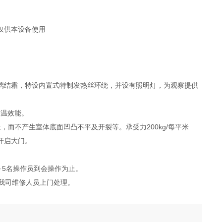
是仅供本设备使用
璃结霜，特设内置式特制发热丝环绕，并设有照明灯，为观察提供
保温效能。
而不产生室体底面凹凸不平及开裂等。承受力200kg/每平米
开启大门。
～5名操作员到会操作为止。
我司维修人员上门处理。