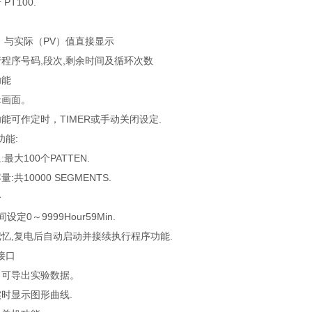
T100.
）与实际（PV）值直接显示
程序号码,段次,剩余时间及循环次数
功能
辑画面。
可作定时，TIMER或手动关闭设定.
能:
大100个PATTEN.
共10000 SEGMENTS.
令
设定0～9999Hour59Min.
忆,复电后自动启动并接续执行程序功能.
接口
，可导出实验数据。
时显示图形曲线.