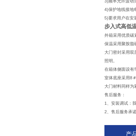
3)频率允许波动范围
4)保护地线接地电
5)要求用户在安
步入式高低
外箱采用优质碳素
保温采用聚胺脂
大门密封采用双
照明。
在箱体侧面设有
室体底座采用8
大门材料同样为
售后服务：
1、安装调试：
2、售后服务承
产