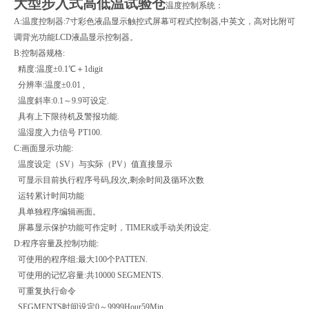
大型步入式高低温试验仓
温度控制系统：
A:温度控制器:7寸彩色液晶显示触控式屏幕可程式控制器,中英文，高对比附可
调背光功能LCD液晶显示控制器。
B:控制器规格:
精度:温度±0.1℃＋1digit
分辨率:温度±0.01 ,
温度斜率:0.1～9.9可设定.
具有上下限待机及警报功能.
温湿度入力信号 PT100.
C:画面显示功能:
温度设定（SV）与实际（PV）值直接显示
可显示目前执行程序号码,段次,剩余时间及循环次数
运转累计时间功能
具单独程序编辑画面。
屏幕显示保护功能可作定时，TIMER或手动关闭设定.
D:程序容量及控制功能:
可使用的程序组:最大100个PATTEN.
可使用的记忆容量:共10000 SEGMENTS.
可重复执行命令
SEGMENTS时间设定0～9999Hour59Min.