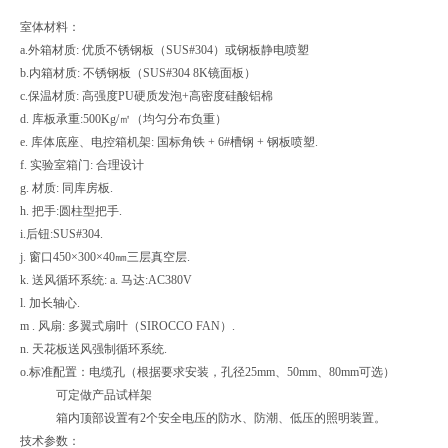
室体材料：
a.外箱材质: 优质不锈钢板（SUS#304）或钢板静电喷塑
b.内箱材质: 不锈钢板（SUS#304 8K镜面板）
c.保温材质: 高强度PU硬质发泡+高密度硅酸铝棉
d. 库板承重:500Kg/㎡（均匀分布负重）
e. 库体底座、电控箱机架: 国标角铁 + 6#槽钢 + 钢板喷塑.
f. 实验室箱门: 合理设计
g. 材质: 同库房板.
h. 把手:圆柱型把手.
i.后钮:SUS#304.
j. 窗口450×300×40㎜三层真空层.
k. 送风循环系统: a. 马达:AC380V
l. 加长轴心.
m . 风扇: 多翼式扇叶（SIROCCO FAN）.
n. 天花板送风强制循环系统.
o.标准配置：电缆孔（根据要求安装，孔径25mm、50mm、80mm可选）
可定做产品试样架
箱内顶部设置有2个安全电压的防水、防潮、低压的照明装置。
技术参数：