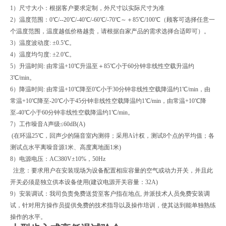
1）尺寸大小：根据客户要求定制，外尺寸以实际尺寸为准
2）温度范围：0℃/--20℃/-40℃/-60℃/-70℃～＋85℃/100℃（顾客可选择任意一
个温度范围，温度越低价格越贵，请根据自家产品的需求选择合适即可）。
3）温度波动度: ±0.5℃。
4）温度均匀度: ±2.0℃。
5）升温时间: 由常温+10℃升温至＋85℃小于60分钟非线性空载升温约
3℃/min。
6）降温时间: 由常温+10℃降至0℃小于30分钟非线性空载降温约1℃/min，由
常温+10℃降至-20℃小于45分钟非线性空载降温约1℃/min，由常温+10℃降
至-40℃小于60分钟非线性空载降温约1℃/min。
7）工作噪音A声级≤60dB(A)
(在环温25℃，回声少的隔音室内测得；采用A计权，测试8个点的平均值；各
测试点水平离噪音源1米、高度离地面1米)
8）电源电压：AC380V±10%，50Hz
注意：要求用户在安装现场为设备配置相应容量的空气或动力开关，并且此
开关必须是独立供本设备使用(建议电源开关容量：32A)
9）安装调试：我司负责免费送货至客户指在地点, 并派技术人员免费安装调
试，针对用方操作员提供免费的技术指导以及操作培训，使其达到能单独熟练
操作的水平。