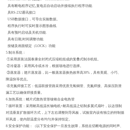
具有断电程序记忆,复电后自动启动并接续执行程序功能.
具RS-232通讯接口
USB数据接口，可导出实验数据。
程序执行时可实时显示图形曲线.
具有预约启动及关机功能.
具有日期,时间调整功能.
按键及画面锁定（LOCK）功能
5.制冷系统：
①采用原装法国泰康全封闭式压缩机组成的复叠式制冷机组。
②冷凝器：采用风冷或水冷，根据场地进行选择。
③蒸发器；翅片蒸发器，比一般蒸发器换热效率高30%，具有美观、小巧、
降温快等优点。
④充氮焊接工艺：低温联接管路采用优质无氧铜管、充氮焊接、高保压防泄
漏工艺以确保焊接质量。
6.加热系统：鳍片式散热管形镍铬合金电热管
7.循环装置：采用耐高低温长轴电机+耐高低温之铝制多翼式扇叶，以达强制
对流垂直扩散循环方式，上下左右调整到导风板，试验室内设有独立的特制循
环风道，使内部温度分布均匀并保持恒定。
8.安全保护功能：（以下安全保护一旦发生故障，系统在切断电源的同时声、