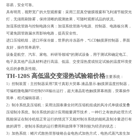
容易，安全可靠。
具有明亮，视野宽广的大型观察窗：采用三层真空镀膜视窗和飞利浦节能荧光
灯，无须雨刷除雾，保持清晰的观测效果，可随时观察试品的状况。
加湿系统管路与控制电路分离：加湿系统管路与电源、控制器、电路板分离，
可避免因管路漏水而影响电路，提高安全性。
进口压缩机组，进口环保冷媒，世界的冷冻器件，*LCD触摸屏控制器，界面
友好，操作简单易学。
设备是航空、汽车、家电、科研等领域*的测试设备，用于测试和确定电工、
电子及其他产品及材料进行高温、低温、交变湿热度或恒定试验的温度环境变
化后的参数及性能。
TH-120S 高低温交变湿热试验箱价格
主要系统：
1）控制装置：主控制器采用7英寸真彩大荧幕-液晶显示-触摸屏温度控制器，
可编程微电脑PID控制SSR输出运行，超大液晶彩色触摸屏幕画面，荧幕操作
简单，程式编辑容易；
2）制冷系统及压缩机：采用法国泰康全封闭压缩机组成的风冷式单级或复叠
压缩制冷系统。制冷系统的设计应用能量调节技术，一种行之有效的处理方式
既能保证在制冷机组正常运行的情况下又能对制冷系统的能耗及制冷量进行有
效的调节，使制冷系统的运行费用和故障率下降到较为经济的状态；
3）加热系统：鳍片式散热管形镍铬合金电热式加热方式，电热式蒸汽发生加