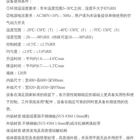
设备使用条件：
①环境温湿度要求：常年温度范围5~30℃之间，湿度不大于85%RH
②电源电压要求：AC380V±10%；50Hz，用户请为本设备提供单独使用的空
气动力开关
温度范围 ：-20℃~150℃（T）；-40℃~150℃（F）；-70℃~150℃（S）
湿度范围 ：20——98%RH（特殊可选10——98%RH）
控制精度 ：±0.5℃；±2.5%RH
均匀度： ≤2.0℃；≤3.0%RH
升温时间 ：平均约1.0——4.0℃/min
降温时间 ：平均约0.7——1.2℃/min
规格：120升
内箱尺寸：宽400×高600×深500mm
外箱尺寸：宽920×高1650×深970mm
设备在满足国家标准的前提下，各方面性能都稳定的基础上更具备实用性和便
于控制。工作系统采用*配件，设备在稳定可靠的同时更具备长期使用的优
势。
内箱材质:镜面或雾面不锈钢板(SUS #304 1.0mm厚)
外箱材质:不锈钢板(SUS #304 1.0mm厚)或冷轧钢烤漆处理
保温材质:硬质发泡及高密度硅酸铝棉
箱体圆弧造型及表面喷塑处理，高质感外观，并采用平面无反作用把手，操作