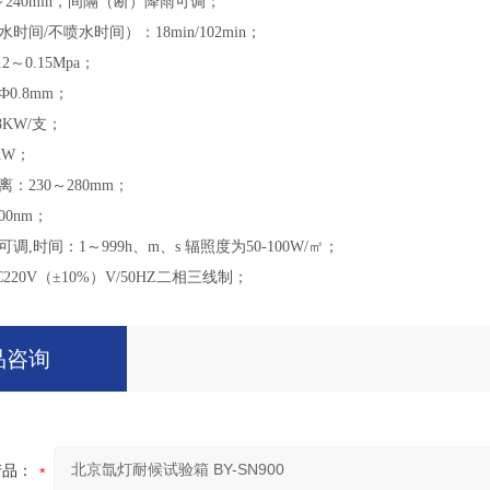
～240min，间隔（断）降雨可调；
时间/不喷水时间）：18min/102min；
2～0.15Mpa；
0.8mm；
8KW/支；
KW；
离：230～280mm；
00nm；
调,时间：1～999h、m、s 辐照度为50-100W/㎡；
220V（±10%）V/50HZ二相三线制；
品咨询
产品：