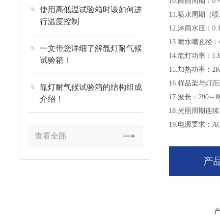
10.降雨周期：0
使用高低温试验箱时该如何进
11.喷水周期（喷水
行温度控制
12.淋雨水压：0.1
13.喷水嘴孔径：Ф
一文带您详细了解氙灯耐气候
14.氙灯功率：1.
试验箱！
15.加热功率：2
16.样品架与灯距
氙灯耐气候试验箱的结构组成
17.波长：290～8
介绍！
18.光照周期连续可
19.电源要求：AC
查看全部
产