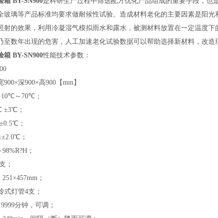
 BY-SN900
是科研生产过程中筛选配方优化产品组成的重要手段，也
全玻璃等产品标准均要求做耐候性试验。造成材料老化的主要因素是阳光
照射的效果，利用冷凝湿气模拟雨水和露水，被测材料放置在一定温度下
乃至数年出现的危害，人工加速老化试验数据可以帮助选择新材料，改造
 BY-SN900
性能技术参数：
00
00×深900×高900【mm】
+10℃～70℃；
 ±3℃；
±0.5℃；
±2.0℃；
98%R?H；
1支；
51×457mm；
风冷式灯管4支；
～9999分钟，可调；