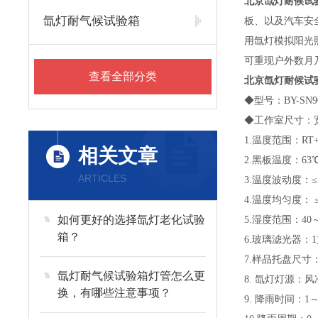
北京氙灯耐候试验箱
氙灯耐气候试验箱
板、以及汽车安
用氙灯模拟阳光
可重现户外数月
查看全部分类
北京氙灯耐候试验箱
◆型号：BY-SN9
◆工作室尺寸：宽9
1.温度范围：RT
相关文章
2.黑板温度：63℃
ARTICLES
3.温度波动度：≤
4.温度均匀度： ≤
如何更好的选择氙灯老化试验
5.湿度范围：40～
箱？
6.玻璃滤光器：
7.样品托盘尺寸：2
氙灯耐气候试验箱灯管怎么更
8. 氙灯灯源：
换，有哪些注意事项？
9. 降雨时间：1