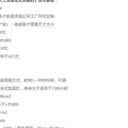
人工加速老化试验机】技术参数：
N
客户的需求我公司工厂均可定制
高*深）：依据客户需要尺寸大小
0℃
8%RH
10℃
于±0.5℃
或周期方式，时间1～9999分钟，可调
冷式氙弧灯，寿命大于或等于1500小时
0cm2
于±3%RH
/m2
nm