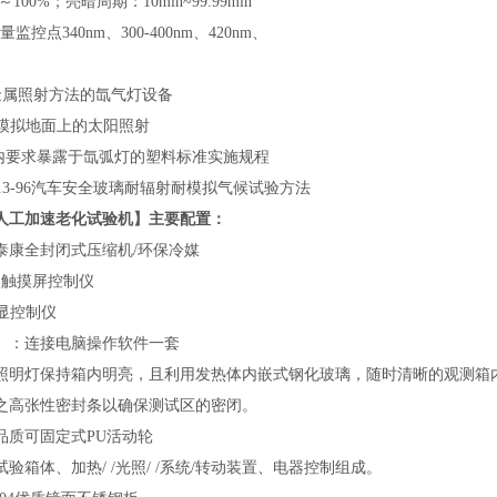
100%；亮暗周期：10min~99.99min
控点340nm、300-400nm、420nm、
5非金属照射方法的氙气灯设备
1995模拟地面上的太阳照射
59室内要求暴露于氙弧灯的塑料标准实施规程
37.3-96汽车安全玻璃耐辐射耐模拟气候试验方法
人工加速老化试验机】主要配置：
泰康全封闭式压缩机/环保冷媒
口触摸屏控制仪
控制仪
）：连接电脑操作软件一套
照明灯保持箱内明亮，且利用发热体内嵌式钢化玻璃，随时清晰的观测箱
之高张性密封条以确保测试区的密闭。
品质可固定式PU活动轮
验箱体、加热/ /光照/ /系统/转动装置、电器控制组成。