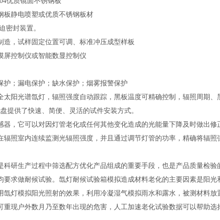
304优质镜面不锈钢板
钢板静电喷塑或优质不锈钢板材
紧迫密封装置。
制造，试样固定位置可调、标准冲压成型样板
摸屏控制仪或智能数显控制仪
保护；漏电保护；缺水保护；烟雾报警保护
全太阳光谱氙灯，辐照强度自动跟踪，黑板温度可精确控制，辐照周期、
托盘提供了快速、简便、灵活的试件安装方式。
感器，它可以对因灯管老化或任何其他变化造成的光能量下降及时做出修
在辐照室内连续监测光辐照强度，并且通过调节灯管的功率，精确将辐照
是科研生产过程中筛选配方优化产品组成的重要手段，也是产品质量检验
均要求做耐候试验。氙灯耐候试验箱模拟造成材料老化的主要因素是阳光
用氙灯模拟阳光照射的效果，利用冷凝湿气模拟雨水和露水，被测材料放
可重现户外数月乃至数年出现的危害，人工加速老化试验数据可以帮助选