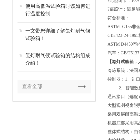
?光照调节：10%～
使用高低温试验箱时该如何进
?辐照计：满足能量监
行温度控制
符合标准：
ASTM G15
一文带您详细了解氙灯耐气候
GB2423-24-
试验箱！
ASTM D44
汽车：GB/T51
氙灯耐气候试验箱的结构组成
【氙灯试验箱，
介绍！
冷冻系统：法国
控制器：1、进
查看全部
2、智能数显
通讯接口（选配
大型观测视窗附
采用双层耐高温
机器底部采用高
整体式结构：由试