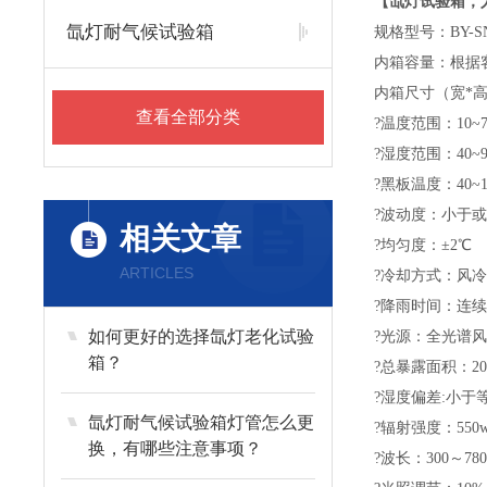
【氙灯试验箱，
氙灯耐气候试验箱
规格型号：BY-S
内箱容量：根据
内箱尺寸（宽*
查看全部分类
?温度范围：10~7
?湿度范围：40~9
?黑板温度：40~1
?波动度：小于或等
相关文章
?均匀度：±2℃
ARTICLES
?冷却方式：风冷
?降雨时间：连续
如何更好的选择氙灯老化试验
?光源：全光谱风
箱？
?总暴露面积：200
?湿度偏差:小于等
氙灯耐气候试验箱灯管怎么更
?辐射强度：550w
换，有哪些注意事项？
?波长：300～780