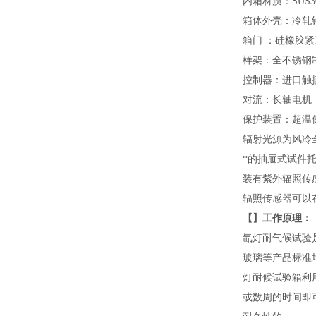
内箱材质：SUS
箱体外壳：冷轧
箱门 ：硅橡胶
样架：全不锈钢
控制器：进口触
对流：长轴电机
保护装置：超温
辐射光源为风冷
*的抽屉式试件
装有紫外辐照传
辐照传感器可以
【】工作原理：
氙灯耐气候试验
玻璃等产品标准
灯耐候试验箱利
或数周的时间即