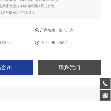
之高张性密封条以确保测试区的密闭。
品质可固定式PU活动轮
验箱体、加热/ /光照/ /系统/转动装置、电器控制组成。
厂商性质：
生产厂家
6-08-02
访 问 量：
4517
品咨询
联系我们