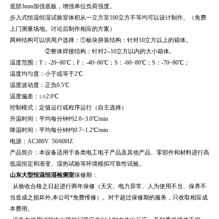
底部3mm加强底板，增强单位负荷强度。
步入式恒温恒湿试验室体积从一立方至100立方不等均可以设计制作。（免费
上门测量场地。讨论后制作相应的方案）
两种结构可以供用户选择：①板块拼装结构：针对10立方以上的箱体。
②整体焊接结构：针对2--10立方以内的大小箱体。
温度范围：T：-20~80℃；F：-40~80℃；S：-60~80℃；S：-70~80℃；
温度均匀度：小于或等于2℃
温度波动度：正负0.5℃
温度偏差：≤±2.0℃
控制模式：定值运行或程序运行（自主选择）
升温时间：平均每分钟约2.0~3.0℃/min
降温时间：平均每分钟约0.7~1.2℃/min
电源：AC380V 50/60HZ
产品简介：本设备适用于各类电工电子产品及其他产品、零部件和材料进行高
低温恒定和渐变、湿热试验等环境模拟可靠性试验。
山东大型恒温恒湿检测室
保修期：
从验收合格之日起进行两年保修（天灾、电力异常、人为使用不当、保养不
当造成之损坏外,本公司*免费维修）。对于超过保修期的服务，只收取相应成
本费用。