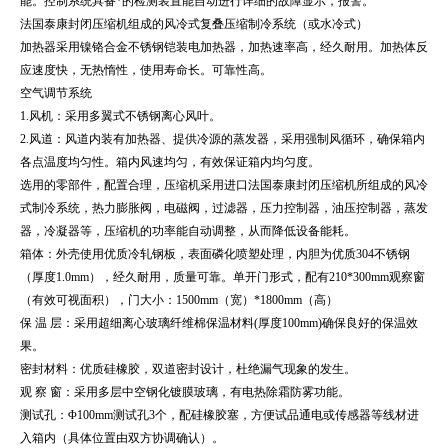
能。控制系统具备*的检测装置能自动进行详细的故障显示，报警。
法国泰康封闭压缩机组成的风冷式复叠压缩制冷系统（或水冷式）
加热器采用镍铬合金不锈钢铠装电加热器，加热速率高，经久耐用。加热体反
应速度快，无热惰性，使用寿命长。可靠性高。
空气调节系统
1.风机：采用多翼式不锈钢离心风叶。
2.风道：风道内装有加热器、提供冷源的蒸发器，采用强制风循环，确保箱内
各点温度均匀性。箱内风速均匀，有效保证箱内均匀度。
选用的零部件，配置合理，压缩机采用进口法国泰康封闭压缩机所组成的风冷
式制冷系统，热力膨胀阀，电磁阀，过滤器，压力控制器，油压控制器，蒸发
器，冷凝器等，压缩机的功率能自动调整，从而降低设备能耗。
箱体：外壳使用优质冷轧钢板，表面磷化喷塑处理，内胆为优质304不锈钢
（厚度1.0mm），经久耐用，质量可靠。单开门形式，配有210*300mm观察窗
（有效可视面积），门大小：1500mm（宽）*1800mm（高）
保 温 层：采用超细离心玻璃纤维棉保温材料(厚度100mm)确保良好的保温效
果。
密封材料：优质硅橡胶，双道密封设计，杜绝漏气现象的发生。
观 察 窗：采用多层中空钢化镀膜玻璃，有电热除霜防雾功能。
测试孔：Φ100mm测试孔3个，配硅橡胶塞，方便试品通电或传感器等线材进
入箱内（具体位置由双方协调确认）。