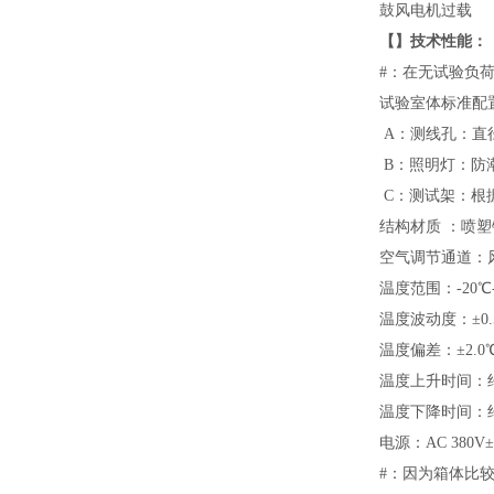
鼓风电机过载
【】技术性能：
#：在无试验负
试验室体标准配
A：测线孔：直径
B：照明灯：防潮灯
C：测试架：根
结构材质 ：喷塑
空气调节通道：
温度范围：-20℃-
温度波动度：±0.
温度偏差：±2.0
温度上升时间：约
温度下降时间：约0
电源：AC 380V±
#：因为箱体比