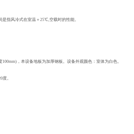
是指风冷式在室温＋25℃,空载时的性能。
总厚度100mm)，本设备地板为加厚钢板。设备外观颜色：室体为白色。
20度。
）