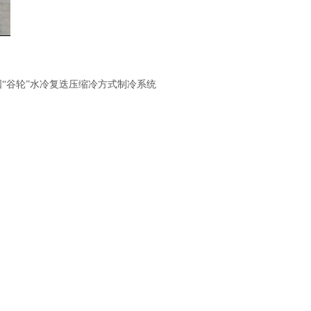
国“谷轮”水冷复迭压缩冷方式制冷系统
。
）