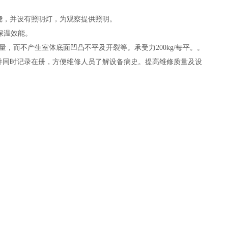
制发热丝环绕，并设有照明灯，为观察提供照明。
保温效能。
，而不产生室体底面凹凸不平及开裂等。承受力200kg/每平。。
并同时记录在册，方便维修人员了解设备病史。提高维修质量及设