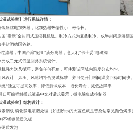
低温试验室】运行系统详情：
瓷架镍铬丝电加热器，此加热器热惰性小，寿命长。
用法国“泰康”全封闭式压缩机机组。制冷方式为复叠制冷。或半封闭原装德
口半封闭德国谷轮。
干燥过滤器，中国台湾“冠亚”油分离器，意大利“卡士妥”电磁阀
用单元或二元式低温回路系统设计。
送风机强力送风循环，避免任何死角，可使测试区域内温度分布均匀。
风回风设计，风压、风速均符合测试标准，并可使开门瞬间温度回稳时间快
、系统*独立可提高效率，降低测试成本，增长寿命，减低故障率
用:进口可编程触摸式液晶中文对话式显示，微电脑集成控制器
低温试验室】结构设计：
质碳素钢板.磷化静电喷塑处理（如图所示的天蓝色就是普桑达常见颜色烤漆
304不锈钢优质光板
脂硬质发泡