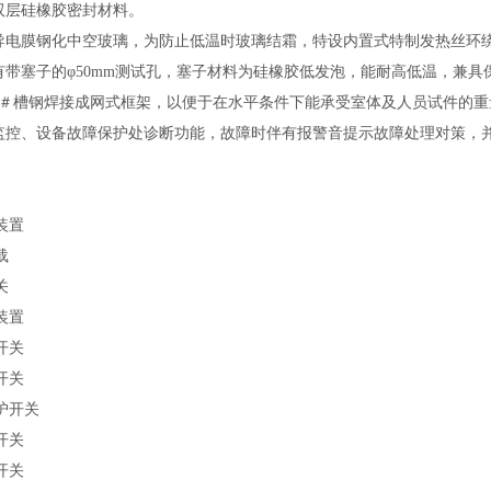
双层硅橡胶密封材料。
多层导电膜钢化中空玻璃，为防止低温时玻璃结霜，特设内置式特
设有带塞子的φ50mm测试孔，塞子材料为硅橡胶低发泡，能耐高低温，兼具
8＃槽钢焊接成网式框架，以便于在水平条件下能承受室体及人员试件的重量
数监控、设备故障保护处诊断功能，故障时伴有报警音提示故障处理对策，
装置
载
关
装置
开关
开关
护开关
开关
开关