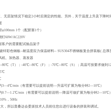
荷、无层架情况下稳定2小时后测定的性能。另外，关于温度上升及下降时间
置
φ100mm 1个（配胶塞1个）
60W/AC220V
据客户的需要配试验品架子
镀锌彩色钢板--耐温度应力保温材料-- SUS304不锈钢板复合拼装板( 
风机、加热器、蒸发器
-80℃（T）；-40℃--80℃（F）；-70℃--80℃（S）；高温可按要求做到1
5℃
℃
3—4℃/min（有需要可以提前说明---升温可扩展为每分钟2—10℃）
.7—1.2℃/min（有需要可以提前说明---降温可做扩展为每分钟2—10℃
10%，50Hz
较大，所以普桑达会委派技术人员前往您出进行设备的拼装和调试。