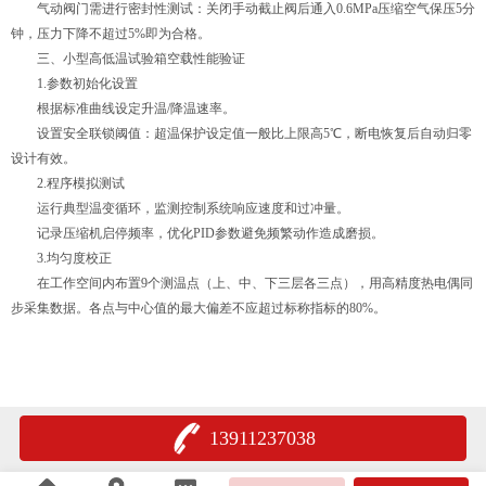
气动阀门需进行密封性测试：关闭手动截止阀后通入0.6MPa压缩空气保压5分
钟，压力下降不超过5%即为合格。
三、小型高低温试验箱空载性能验证
1.参数初始化设置
根据标准曲线设定升温/降温速率。
设置安全联锁阈值：超温保护设定值一般比上限高5℃，断电恢复后自动归零
设计有效。
2.程序模拟测试
运行典型温变循环，监测控制系统响应速度和过冲量。
记录压缩机启停频率，优化PID参数避免频繁动作造成磨损。
3.均匀度校正
在工作空间内布置9个测温点（上、中、下三层各三点），用高精度热电偶同
步采集数据。各点与中心值的最大偏差不应超过标称指标的80%。
13911237038