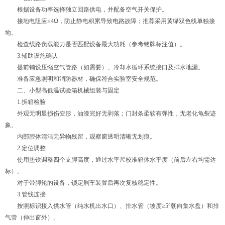
根据设备功率选择独立回路供电，并配备空气开关保护。
接地电阻应≤4Ω，防止静电积累导致电路故障；推荐采用黄绿双色线单独接
地。
检查线路负载能力是否匹配设备最大功耗（参考铭牌标注值）。
3.辅助设施确认
提前铺设压缩空气管路（如需要）、冷却水循环系统接口及排水地漏。
准备应急照明和消防器材，确保符合实验室安全规范。
二、小型高低温试验箱机械组装与固定
1.拆箱检验
外观无明显损伤变形，油漆完好无剥落；门封条柔软有弹性，无老化龟裂迹
象。
内部腔体清洁无异物残留，观察窗透明清晰无划痕。
2.定位调整
使用垫铁调整四个支脚高度，通过水平尺校准箱体水平度（前后左右均需达
标）。
对于带脚轮的设备，锁定刹车装置后再次复核稳定性。
3.管线连接
按照标识接入供水管（纯水机出水口）、排水管（坡度≥5°朝向集水盘）和排
气管（伸出窗外）。